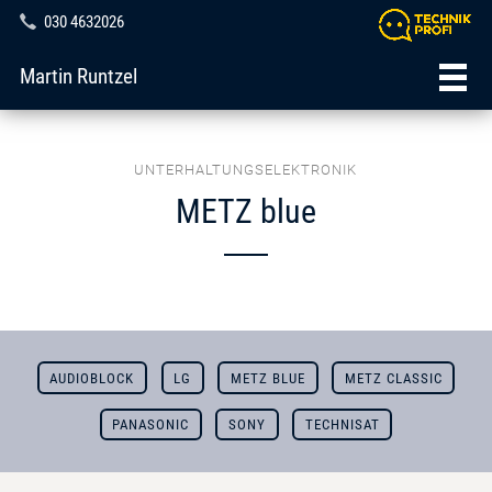
030 4632026
Martin Runtzel
UNTERHALTUNGSELEKTRONIK
METZ blue
AUDIOBLOCK
LG
METZ BLUE
METZ CLASSIC
PANASONIC
SONY
TECHNISAT