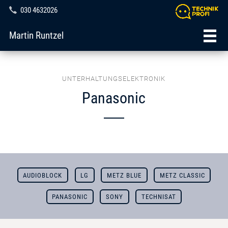
030 4632026
Martin Runtzel
UNTERHALTUNGSELEKTRONIK
Panasonic
AUDIOBLOCK
LG
METZ BLUE
METZ CLASSIC
PANASONIC
SONY
TECHNISAT